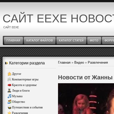
САЙТ EEXE НОВОС
САЙТ EEXE
ГЛАВНАЯ
КАТАЛОГ ФАЙЛОВ
КАТАЛОГ СТАТЕЙ
ФОТО
ФОРУ
Главная
»
Видео
»
Развлечения
Категории раздела
Другое
Новости от Жанны
Компьютерные игры
Красота и здоровье
Люди и блоги
Музыка
Общество
Путешествия и события
Развлечения