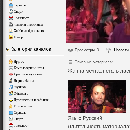
Сериалы
Спорт
Транспорт
Фильмы и анимация
Хобби и образование
Юмор
Категории каналов
Просмотры
: 0
Новости 
Другое
Описание материала
:
Компьютерные игры
Жанна мечтает стать лас
Красота и здоровье
Люди и блоги
Музыка
Общество
Путешествия и события
Развлечения
Сериалы
Язык
: Русский
Спорт
Транспорт
Длительность материала