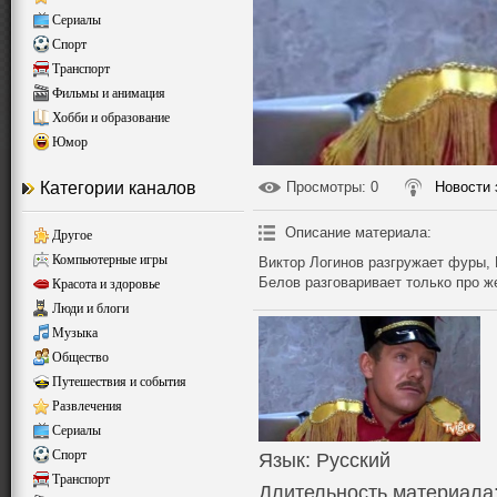
Сериалы
Спорт
Транспорт
Фильмы и анимация
Хобби и образование
Юмор
Категории каналов
Просмотры
: 0
Новости 
Описание материала
:
Другое
Компьютерные игры
Виктор Логинов разгружает фуры,
Белов разговаривает только про ж
Красота и здоровье
Люди и блоги
Музыка
Общество
Путешествия и события
Развлечения
Сериалы
Спорт
Язык
: Русский
Транспорт
Длительность материала