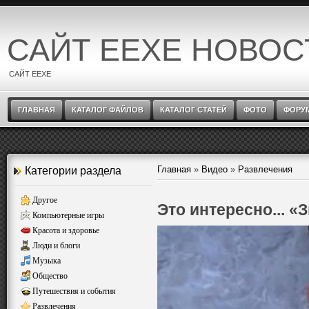
САЙТ EEXE НОВОС
САЙТ EEXE
ГЛАВНАЯ
КАТАЛОГ ФАЙЛОВ
КАТАЛОГ СТАТЕЙ
ФОТО
ФОРУ
Главная
»
Видео
»
Развлечения
Категории раздела
Другое
Это интересно... 
Компьютерные игры
Красота и здоровье
Люди и блоги
Музыка
Общество
Путешествия и события
Развлечения