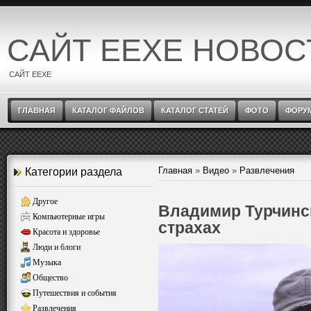
САЙТ EEXE НОВОС
САЙТ EEXE
ГЛАВНАЯ
КАТАЛОГ ФАЙЛОВ
КАТАЛОГ СТАТЕЙ
ФОТО
ФОРУ
Главная
»
Видео
»
Развлечения
Категории раздела
Другое
Владимир Турчинс
Компьютерные игры
страхах
Красота и здоровье
Люди и блоги
Музыка
Общество
Путешествия и события
Развлечения