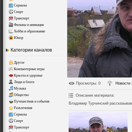
Сериалы
Спорт
Транспорт
Фильмы и анимация
Хобби и образование
Юмор
Категории каналов
Другое
Компьютерные игры
Красота и здоровье
Люди и блоги
Просмотры
: 0
Новости 
Музыка
Общество
Описание материала
:
Путешествия и события
Владимир Турчинский рассказывает
Развлечения
Сериалы
Спорт
Транспорт