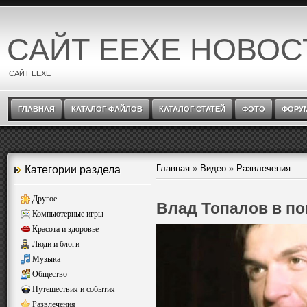
САЙТ EEXE НОВОС
САЙТ EEXE
ГЛАВНАЯ
КАТАЛОГ ФАЙЛОВ
КАТАЛОГ СТАТЕЙ
ФОТО
ФОРУ
Главная
»
Видео
»
Развлечения
Категории раздела
Другое
Влад Топалов в по
Компьютерные игры
Красота и здоровье
Люди и блоги
Музыка
Общество
Путешествия и события
Развлечения