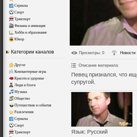
Сериалы
Спорт
Транспорт
Фильмы и анимация
Хобби и образование
Юмор
Категории каналов
Просмотры
: 0
Новости 
Другое
Описание материала
:
Компьютерные игры
Певец признался, что ищ
Красота и здоровье
супругой.
Люди и блоги
Музыка
Общество
Путешествия и события
Развлечения
Сериалы
Спорт
Язык
: Русский
Транспорт