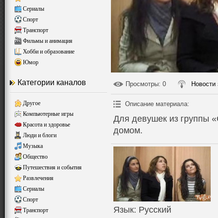
Сериалы
Спорт
Транспорт
Фильмы и анимация
Хобби и образование
Юмор
Категории каналов
Просмотры
: 0
Новости 
Другое
Описание материала
:
Компьютерные игры
Для девушек из группы «
Красота и здоровье
домом.
Люди и блоги
Музыка
Общество
Путешествия и события
Развлечения
Сериалы
Спорт
Язык
: Русский
Транспорт