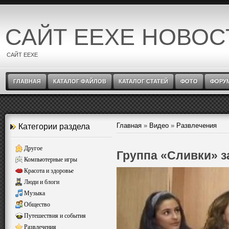
САЙТ EEXE НОВОС
САЙТ EEXE
ГЛАВНАЯ
КАТАЛОГ ФАЙЛОВ
КАТАЛОГ СТАТЕЙ
ФОТО
ФОРУ
Главная
»
Видео
»
Развлечения
Категории раздела
Другое
Группа «Сливки» з
Компьютерные игры
Красота и здоровье
Люди и блоги
Музыка
Общество
Путешествия и события
Развлечения