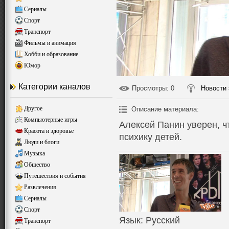
Сериалы
Спорт
Транспорт
Фильмы и анимация
Хобби и образование
Юмор
Категории каналов
Просмотры
: 0
Новости 
Другое
Описание материала
:
Компьютерные игры
Алексей Панин уверен, ч
Красота и здоровье
психику детей.
Люди и блоги
Музыка
Общество
Путешествия и события
Развлечения
Сериалы
Спорт
Язык
: Русский
Транспорт