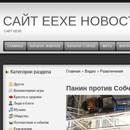
САЙТ EEXE НОВОС
САЙТ EEXE
ГЛАВНАЯ
КАТАЛОГ ФАЙЛОВ
КАТАЛОГ СТАТЕЙ
ФОТО
ФОРУ
Главная
»
Видео
»
Развлечения
Категории раздела
Другое
Панин против Собч
Компьютерные игры
Красота и здоровье
Люди и блоги
Музыка
Общество
Путешествия и события
Развлечения