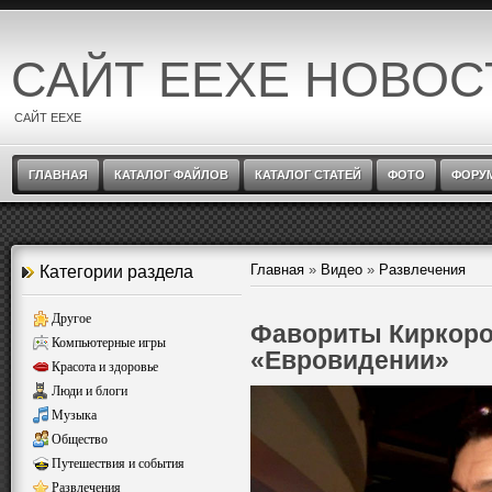
САЙТ EEXE НОВОС
САЙТ EEXE
ГЛАВНАЯ
КАТАЛОГ ФАЙЛОВ
КАТАЛОГ СТАТЕЙ
ФОТО
ФОРУ
Главная
»
Видео
»
Развлечения
Категории раздела
Другое
Фавориты Киркоро
Компьютерные игры
«Евровидении»
Красота и здоровье
Люди и блоги
Музыка
Общество
Путешествия и события
Развлечения