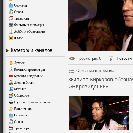
Сериалы
Спорт
Транспорт
Фильмы и анимация
Хобби и образование
Юмор
Категории каналов
Просмотры
: 0
Новости 
Другое
Компьютерные игры
Описание материала
:
Красота и здоровье
Филипп Киркоров обозна
Люди и блоги
«Евровидении».
Музыка
Общество
Путешествия и события
Развлечения
Сериалы
Спорт
Транспорт