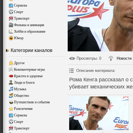
Сериалы
Спорт
Транспорт
Фильмы и анимация
Хобби и образование
Юмор
Категории каналов
Просмотры
: 0
Новости 
Другое
Компьютерные игры
Описание материала
:
Красота и здоровье
Рома Кенга рассказал о 
Люди и блоги
убивает механических ж
Музыка
Общество
Путешествия и события
Развлечения
Сериалы
Спорт
Транспорт