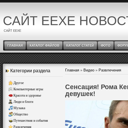
САЙТ EEXE НОВОС
САЙТ EEXE
ГЛАВНАЯ
КАТАЛОГ ФАЙЛОВ
КАТАЛОГ СТАТЕЙ
ФОТО
ФОРУ
Главная
»
Видео
»
Развлечения
Категории раздела
Другое
Сенсация! Рома Ке
Компьютерные игры
девушек!
Красота и здоровье
Люди и блоги
Музыка
Общество
Путешествия и события
Развлечения