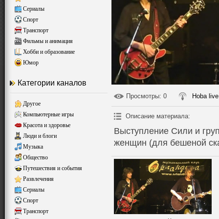
Сериалы
Спорт
Транспорт
Фильмы и анимация
Хобби и образование
Юмор
Категории каналов
Просмотры
: 0
Hoba live
Другое
Компьютерные игры
Описание материала
:
Красота и здоровье
Выступление Сили и гру
Люди и блоги
женщин (для бешеной ска
Музыка
Общество
Путешествия и события
Развлечения
Сериалы
Спорт
Транспорт