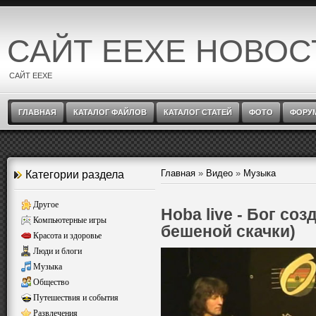
САЙТ EEXE НОВОС
САЙТ EEXE
ГЛАВНАЯ
КАТАЛОГ ФАЙЛОВ
КАТАЛОГ СТАТЕЙ
ФОТО
ФОРУ
Главная
»
Видео
»
Музыка
Категории раздела
Другое
Hoba live - Бог со
Компьютерные игры
бешеной скачки)
Красота и здоровье
Люди и блоги
Музыка
Общество
Путешествия и события
Развлечения