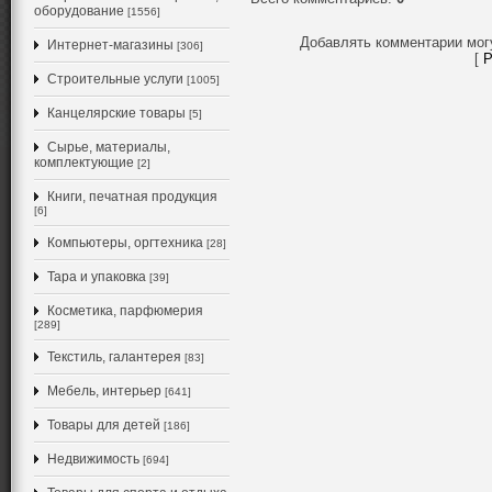
оборудование
[1556]
Добавлять комментарии мог
Интернет-магазины
[306]
[
Р
Строительные услуги
[1005]
Канцелярские товары
[5]
Сырье, материалы,
комплектующие
[2]
Книги, печатная продукция
[6]
Компьютеры, оргтехника
[28]
Тара и упаковка
[39]
Косметика, парфюмерия
[289]
Текстиль, галантерея
[83]
Мебель, интерьер
[641]
Товары для детей
[186]
Недвижимость
[694]