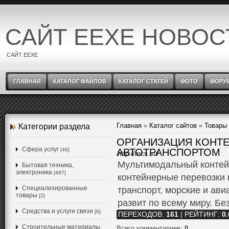
САЙТ EEXE НОВОС
САЙТ EEXE
ГЛАВНАЯ
КАТАЛОГ ФАЙЛОВ
КАТАЛОГ СТАТЕЙ
ФОТО
ФОРУ
Главная
»
Каталог сайтов
»
Товары 
Категории раздела
ОРГАНИЗАЦИЯ КОНТ
Cфера услуг
[46]
АВТОТРАНСПОРТОМ
http://mcs.su/
Мультимодальный контей
Бытовая техника,
электроника
[487]
контейнерные перевозки
Специализированные
транспорт, морские и ав
товары
[2]
развит по всему миру. Бе
Средства и услуги связи
[6]
ПЕРЕХОДОВ
:
161
|
РЕЙТИНГ
:
0.
Строительные материалы,
Всего комментариев
:
0