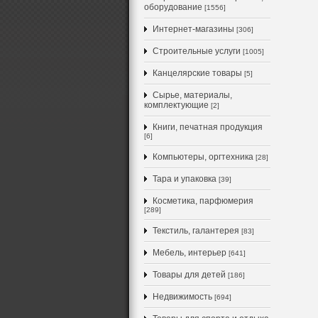
оборудование
[1556]
Интернет-магазины
[306]
Строительные услуги
[1005]
Канцелярские товары
[5]
Сырье, материалы,
комплектующие
[2]
Книги, печатная продукция
[6]
Компьютеры, оргтехника
[28]
Тара и упаковка
[39]
Косметика, парфюмерия
[289]
Текстиль, галантерея
[83]
Мебель, интерьер
[641]
Товары для детей
[186]
Недвижимость
[694]