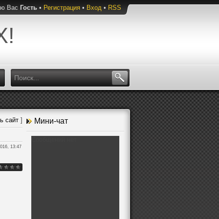
ую Вас
Гость
•
Регистрация
•
Вход
•
RSS
Х!
ь сайт
]
Мини-чат
016, 13:47
.