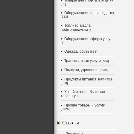
Товары для спорта и отдыха
[85]
Оборудование производства
[283]
Топливо, масла,
нефтепродукты
[5]
Оборудование сферы услуг
[2]
Одежда, обувь
[618]
Транспортные услуги
[584]
Подарки, украшения
[248]
Продукты питания, напитки
[320]
Хозяйственно-бытовые
товары
[16]
Прочие товары и услуги
[2926]
Ссылки