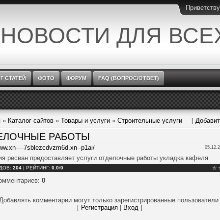
Приветств
 НОВОСТИ ДЛЯ ВСЕ
Г СТАТЕЙ
ФОТО
ФОРУМ
FAQ (ВОПРОС/ОТВЕТ)
я
»
Каталог сайтов
»
Товары и услуги
»
Строительные услуги
[
Добавит
ЕЛОЧНЫЕ РАБОТЫ
www.xn----7sblezcdvzm6d.xn--p1ai/
05.12.2
ия ресван предоставляет услуги отделочные работы укладка кафеля
ДОВ
:
204
|
РЕЙТИНГ
:
0.0
/
0
комментариев
:
0
Добавлять комментарии могут только зарегистрированные пользователи
[
Регистрация
|
Вход
]