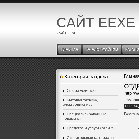
САЙТ EEXE
САЙТ EEXE
ГЛАВНАЯ
КАТАЛОГ ФАЙЛОВ
КАТАЛО
Главна
Категории раздела
ОТД
Cфера услуг
[46]
http://
компан
Бытовая техника,
электроника
[487]
ПЕРЕХО
Всего 
Специализированные
товары
[2]
Средства и услуги связи
[6]
Строительные материалы,