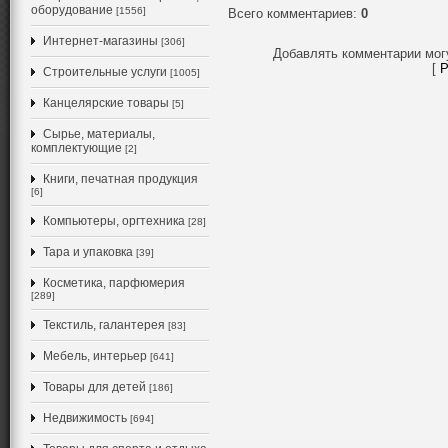
оборудование
[1556]
Всего комментариев
:
0
Интернет-магазины
[306]
Добавлять комментарии мог
[
Р
Строительные услуги
[1005]
Канцелярские товары
[5]
Сырье, материалы,
комплектующие
[2]
Книги, печатная продукция
[6]
Компьютеры, оргтехника
[28]
Тара и упаковка
[39]
Косметика, парфюмерия
[289]
Текстиль, галантерея
[83]
Мебель, интерьер
[641]
Товары для детей
[186]
Недвижимость
[694]