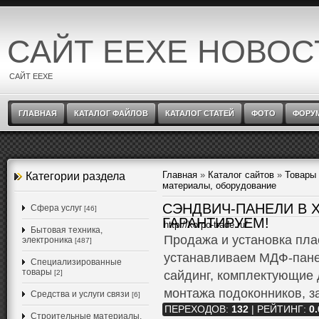
САЙТ EEXE НОВОС
САЙТ EEXE
ГЛАВНАЯ
КАТАЛОГ ФАЙЛОВ
КАТАЛОГ СТАТЕЙ
ФОТО
ФОРУ
Главная
»
Каталог сайтов
»
Товары 
Категории раздела
материалы, оборудование
СЭНДВИЧ-ПАНЕЛИ В 
Cфера услуг
[46]
ГАРАНТИРУЕМ!
http://korpo-trade.ru/
Бытовая техника,
Продажа и установка пла
электроника
[487]
устанавливаем МДФ-пане
Специализированные
товары
[2]
сайдинг, комплектующие 
монтажа подоконников, з
Средства и услуги связи
[6]
ПЕРЕХОДОВ
:
132
|
РЕЙТИНГ
:
0.
Строительные материалы,