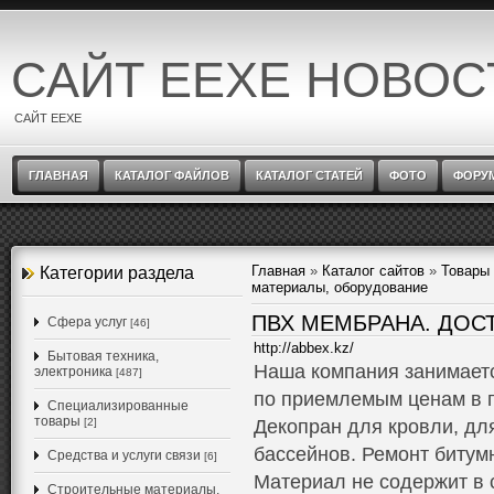
САЙТ EEXE НОВОС
САЙТ EEXE
ГЛАВНАЯ
КАТАЛОГ ФАЙЛОВ
КАТАЛОГ СТАТЕЙ
ФОТО
ФОРУ
Главная
»
Каталог сайтов
»
Товары 
Категории раздела
материалы, оборудование
ПВХ МЕМБРАНА. ДОС
Cфера услуг
[46]
http://abbex.kz/
Бытовая техника,
Наша компания занимает
электроника
[487]
по приемлемым ценам в 
Специализированные
товары
[2]
Декопран для кровли, дл
бассейнов. Ремонт битум
Средства и услуги связи
[6]
Материал не содержит в 
Строительные материалы,