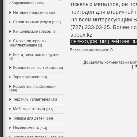
оборудование
тяжелых металлов, он по
[1556]
пригоден для вторичной 
Интернет-магазины
[306]
По всем интересующим Ва
Строительные услуги
[1005]
(727) 233-03-25. Более 
Канцелярские товары
[5]
abbex.kz
Сырье, материалы,
ПЕРЕХОДОВ
:
164
|
РЕЙТИНГ
:
0.
комплектующие
[2]
Всего комментариев
:
0
Книги, печатная продукция
[6]
Добавлять комментарии мог
[
Р
Компьютеры, оргтехника
[28]
Тара и упаковка
[39]
Косметика, парфюмерия
[289]
Текстиль, галантерея
[83]
Мебель, интерьер
[641]
Товары для детей
[186]
Недвижимость
[694]