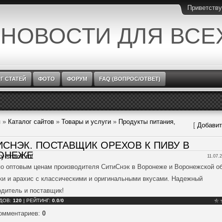
Приветств
 НОВОСТИ ДЛЯ ВСЕ
Г СТАТЕЙ
ФОТО
ФОРУМ
FAQ (ВОПРОС/ОТВЕТ)
я
»
Каталог сайтов
»
Товары и услуги
»
Продукты питания,
[
Добавит
ИСНЭК. ПОСТАВЩИК ОРЕХОВ К ПИВУ В
ОНЕЖЕ
ity-snack.ru/
11.07.
по оптовым ценам производителя СитиСнэк в Воронеже и Воронежской об
ки и арахис с классическими и оригинальными вкусами. Надежный
одитель и поставщик!
ДОВ
:
120
|
РЕЙТИНГ
:
0.0
/
0
комментариев
:
0