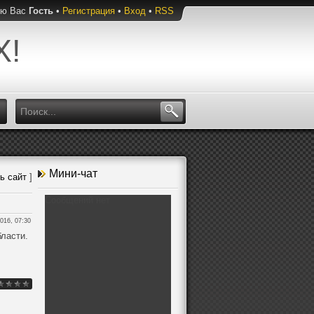
ую Вас
Гость
•
Регистрация
•
Вход
•
RSS
Х!
Мини-чат
ь сайт
]
2016, 07:30
ласти.