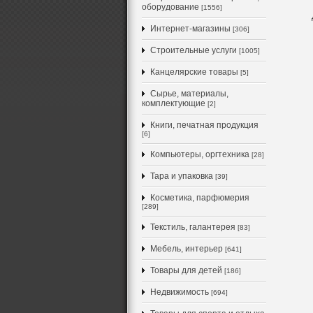
оборудование
[1556]
Интернет-магазины
[306]
Строительные услуги
[1005]
Канцелярские товары
[5]
Сырье, материалы,
комплектующие
[2]
Книги, печатная продукция
[6]
Компьютеры, оргтехника
[28]
Тара и упаковка
[39]
Косметика, парфюмерия
[289]
Текстиль, галантерея
[83]
Мебель, интерьер
[641]
Товары для детей
[186]
Недвижимость
[694]