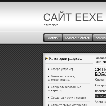
САЙТ EEXE
САЙТ EEXE
ГЛАВНАЯ
КАТАЛОГ ФАЙЛОВ
КАТАЛО
Главна
Категории раздела
напитки
СИТ
Cфера услуг
[46]
ВОР
http://c
Бытовая техника,
Снеки 
электроника
[487]
Сухари
Специализированные
товары
[2]
произв
ПЕРЕХО
Средства и услуги связи
[6]
Всего 
Строительные материалы,