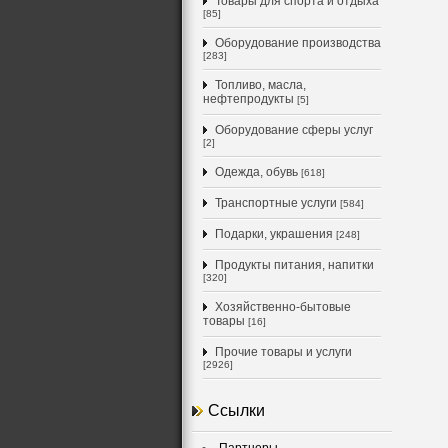
Товары для спорта и отдыха
[85]
Оборудование производства
[283]
Топливо, масла,
нефтепродукты
[5]
Оборудование сферы услуг
[2]
Одежда, обувь
[618]
Транспортные услуги
[584]
Подарки, украшения
[248]
Продукты питания, напитки
[320]
Хозяйственно-бытовые
товары
[16]
Прочие товары и услуги
[2926]
Ссылки