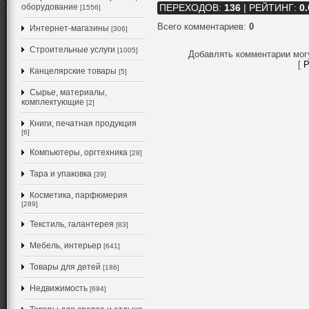
оборудование
ПЕРЕХОДОВ
:
136
|
РЕЙТИНГ
:
0.
[1556]
Всего комментариев
:
0
Интернет-магазины
[306]
Строительные услуги
[1005]
Добавлять комментарии мог
[
Р
Канцелярские товары
[5]
Сырье, материалы,
комплектующие
[2]
Книги, печатная продукция
[6]
Компьютеры, оргтехника
[28]
Тара и упаковка
[39]
Косметика, парфюмерия
[289]
Текстиль, галантерея
[83]
Мебель, интерьер
[641]
Товары для детей
[186]
Недвижимость
[694]