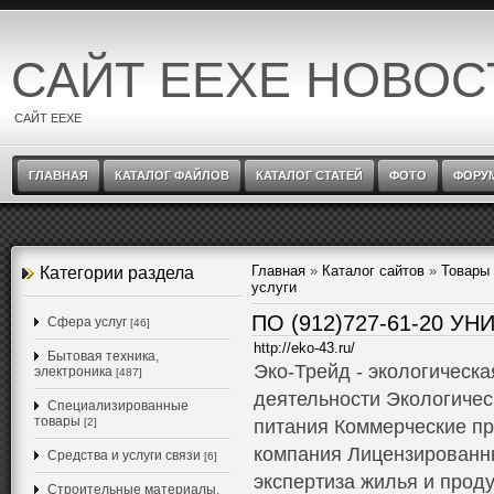
САЙТ EEXE НОВОС
САЙТ EEXE
ГЛАВНАЯ
КАТАЛОГ ФАЙЛОВ
КАТАЛОГ СТАТЕЙ
ФОТО
ФОРУ
Главная
»
Каталог сайтов
»
Товары 
Категории раздела
услуги
ПО (912)727-61-20 У
Cфера услуг
[46]
http://eko-43.ru/
Бытовая техника,
Эко-Трейд - экологическ
электроника
[487]
деятельности Экологичес
Специализированные
товары
[2]
питания Коммерческие пр
компания Лицензированн
Средства и услуги связи
[6]
экспертиза жилья и прод
Строительные материалы,