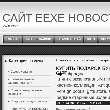
САЙТ EEXE НОВОС
САЙТ EEXE
ГЛАВНАЯ
КАТАЛОГ ФАЙЛОВ
КАТАЛОГ СТАТЕЙ
ФОТО
ФОРУ
Главная
»
Каталог сайтов
»
Товары 
Категории раздела
КУПИТЬ ПОДАРОК БУ
Cфера услуг
[46]
GIFT
http://antiques.gift/
Книги с эксклюзивными 
Бытовая техника,
электроника
[487]
частной коллекции. Antiqu
Специализированные
Foreign books, gifts store
товары
[2]
редкие старинные издани
Средства и услуги связи
[6]
ПЕРЕХОДОВ
:
167
|
РЕЙТИНГ
:
0.
Строительные материалы,
Всего комментариев
:
0