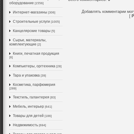
оборудование
[1556]
Добавлять комментарии мог
Интернет-магазины
[306]
[
Р
Строительные услуги
[1005]
Канцелярские товары
[5]
Сырье, материалы,
комплектующие
[2]
Книги, печатная продукция
[6]
Компьютеры, оргтехника
[28]
Тара и упаковка
[39]
Косметика, парфюмерия
[289]
Текстиль, галантерея
[83]
Мебель, интерьер
[641]
Товары для детей
[186]
Недвижимость
[694]