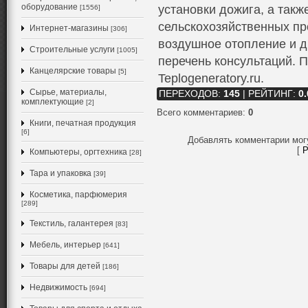
оборудование
установки дожига, а такж
[1556]
сельскохозяйственных пр
Интернет-магазины
[306]
воздушное отопление и 
Строительные услуги
[1005]
перечень консультаций. П
Канцелярские товары
[5]
Teplogeneratory.ru.
Сырье, материалы,
ПЕРЕХОДОВ
:
145
|
РЕЙТИНГ
:
0.
комплектующие
[2]
Всего комментариев
:
0
Книги, печатная продукция
[6]
Добавлять комментарии мог
[
Р
Компьютеры, оргтехника
[28]
Тара и упаковка
[39]
Косметика, парфюмерия
[289]
Текстиль, галантерея
[83]
Мебель, интерьер
[641]
Товары для детей
[186]
Недвижимость
[694]