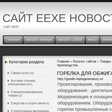
САЙТ EEXE НОВОС
САЙТ EEXE
ГЛАВНАЯ
КАТАЛОГ ФАЙЛОВ
КАТАЛОГ СТАТЕЙ
ФОТО
ФОРУ
Главная
»
Каталог сайтов
»
Товары 
Категории раздела
производства
ГОРЕЛКА ДЛЯ ОБЖИГ
Cфера услуг
[46]
http://gorelki-teplogeneratory.ru/
Бытовая техника,
Проектирование, произво
электроника
[487]
оборудования - деятельн
Специализированные
товары
[2]
Модернизация и оснащен
оборудованием. Оборудов
Средства и услуги связи
[6]
горелки промышленные га
Строительные материалы,