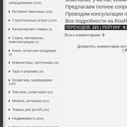
оборудование
[1556]
Предлагаем полное сопр
Интернет-магазины
[306]
Проводим консультации 
Все подробности на RosRi
Строительные услуги
[1005]
ПЕРЕХОДОВ
:
121
|
РЕЙТИНГ
:
0.
Канцелярские товары
[5]
Всего комментариев
:
0
Сырье, материалы,
комплектующие
[2]
Добавлять комментарии мог
[
Р
Книги, печатная продукция
[6]
Компьютеры, оргтехника
[28]
Тара и упаковка
[39]
Косметика, парфюмерия
[289]
Текстиль, галантерея
[83]
Мебель, интерьер
[641]
Товары для детей
[186]
Недвижимость
[694]