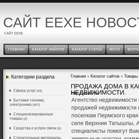
САЙТ EEXE НОВОС
САЙТ EEXE
ГЛАВНАЯ
КАТАЛОГ ФАЙЛОВ
КАТАЛОГ СТАТЕЙ
ФОТО
ФОРУ
Главная
»
Каталог сайтов
»
Товары 
Категории раздела
ПРОДАЖА ДОМА В КА
Cфера услуг
[46]
НЕДВИЖИМОСТИ.
http://rosriel.ru/
Агентство недвижимости 
Бытовая техника,
электроника
[487]
продажей недвижимости п
Специализированные
поселкам Пермского края
товары
[2]
селе Верхние Татышлы, А
Средства и услуги связи
[6]
специалисты помогут Вам
Строительные материалы,
земельные участки, комм