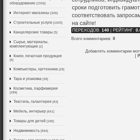
оборудование
[1556]
сроки подготовить грамо
Интернет-магазины
[306]
соответствовать запроса
на сайте!
Строительные услуги
[1005]
ПЕРЕХОДОВ
:
140
|
РЕЙТИНГ
:
0.
Канцелярские товары
[5]
Всего комментариев
:
0
Сырье, материалы,
комплектующие
[2]
Добавлять комментарии мог
[
Р
Книги, печатная продукция
[6]
Компьютеры, оргтехника
[28]
Тара и упаковка
[39]
Косметика, парфюмерия
[289]
Текстиль, галантерея
[83]
Мебель, интерьер
[641]
Товары для детей
[186]
Недвижимость
[694]