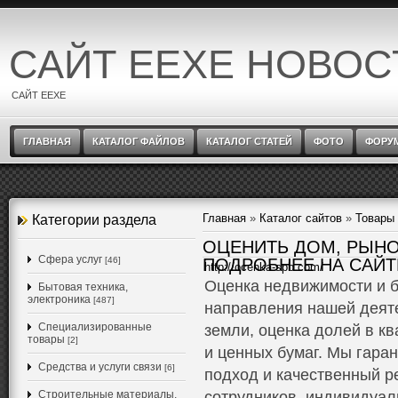
САЙТ EEXE НОВОС
САЙТ EEXE
ГЛАВНАЯ
КАТАЛОГ ФАЙЛОВ
КАТАЛОГ СТАТЕЙ
ФОТО
ФОРУ
Главная
»
Каталог сайтов
»
Товары 
Категории раздела
ОЦЕНИТЬ ДОМ, РЫНО
Cфера услуг
[46]
ПОДРОБНЕЕ НА САЙТ
http://ocenka-spb.com/
Оценка недвижимости и б
Бытовая техника,
электроника
[487]
направления нашей деяте
Специализированные
земли, оценка долей в кв
товары
[2]
и ценных бумаг. Мы гар
Средства и услуги связи
[6]
подход и качественный р
Строительные материалы,
сотрудников, индивидуал