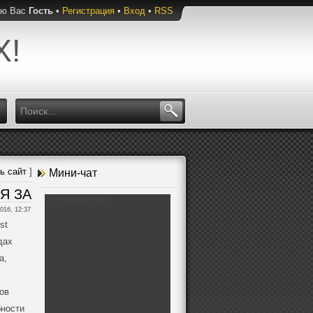
ую Вас
Гость
•
Регистрация
•
Вход
•
RSS
Х!
ь сайт
]
Мини-чат
Я ЗА
016, 12:37
st
дах
а,
ов
бности