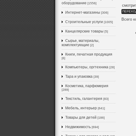
оборудование
[1556]
смотрит
ПЕРЕХО
Интернет-магазины
[306]
Всего 
Строительные услуги
[1005]
Канцелярские товары
[5]
Сырье, материалы,
комплектующие
[2]
Книги, печатная продукция
[6]
Компьютеры, оргтехника
[28]
Тара и упаковка
[39]
Косметика, парфюмерия
[289]
Текстиль, галантерея
[83]
Мебель, интерьер
[641]
Товары для детей
[186]
Недвижимость
[694]