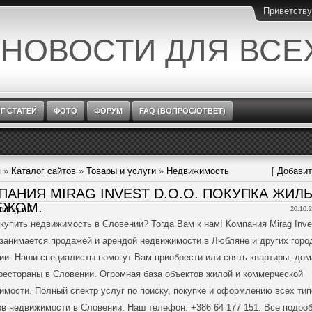
Приветств
 НОВОСТИ ДЛЯ ВСЕ
Г СТАТЕЙ
ФОТО
ФОРУМ
FAQ (ВОПРОС/ОТВЕТ)
я
»
Каталог сайтов
»
Товары и услуги
»
Недвижимость
[
Добавит
ПАНИЯ MIRAG INVEST D.O.O. ПОКУПКА ЖИЛЬ
ЕЖОМ.
mirag.ru/
20.10.2
купить недвижимость в Словении? Тогда Вам к нам! Компания Mirag Inve
 занимается продажей и арендой недвижимости в Любляне и других горо
ии. Наши специалисты помогут Вам приобрести или снять квартиры, дом
 рестораны в Словении. Огромная база объектов жилой и коммерческой
имости. Полный спектр услуг по поиску, покупке и оформлению всех тип
ов недвижимости в Словении. Наш телефон: +386 64 177 151. Все подро