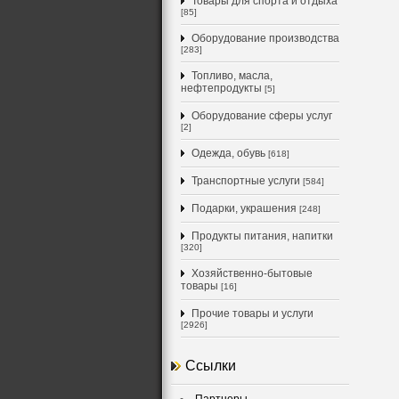
Товары для спорта и отдыха
[85]
Оборудование производства
[283]
Топливо, масла,
нефтепродукты
[5]
Оборудование сферы услуг
[2]
Одежда, обувь
[618]
Транспортные услуги
[584]
Подарки, украшения
[248]
Продукты питания, напитки
[320]
Хозяйственно-бытовые
товары
[16]
Прочие товары и услуги
[2926]
Ссылки