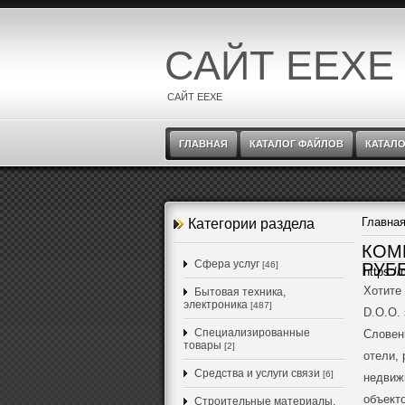
САЙТ EEXE
САЙТ EEXE
ГЛАВНАЯ
КАТАЛОГ ФАЙЛОВ
КАТАЛО
Главна
Категории раздела
КОМ
Cфера услуг
[46]
РУБ
https://
Хотите 
Бытовая техника,
электроника
[487]
D.O.O.
Специализированные
Словен
товары
[2]
отели,
Средства и услуги связи
[6]
недвиж
объект
Строительные материалы,