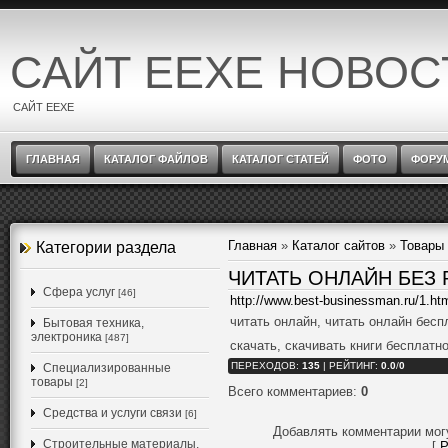
САЙТ EEXE НОВОС
САЙТ EEXE
ГЛАВНАЯ
КАТАЛОГ ФАЙЛОВ
КАТАЛОГ СТАТЕЙ
ФОТО
ФОРУ
Главная
»
Каталог сайтов
»
Товары 
Категории раздела
ЧИТАТЬ ОНЛАЙН БЕЗ
Cфера услуг
[46]
http://www.best-businessman.ru/1.ht
читать онлайн, читать онлайн бесп
Бытовая техника,
электроника
[487]
скачать, скачивать книги бесплатно
ПЕРЕХОДОВ
:
135
|
РЕЙТИНГ
:
0.0
/
0
Специализированные
товары
[2]
Всего комментариев
:
0
Средства и услуги связи
[6]
Добавлять комментарии мог
Строительные материалы,
[
Р