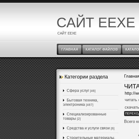
САЙТ EEXE
САЙТ EEXE
ГЛАВНАЯ
КАТАЛОГ ФАЙЛОВ
КАТАЛО
Главна
Категории раздела
ЧИТ
Cфера услуг
[46]
http://
читать 
Бытовая техника,
электроника
[487]
скачать
ПЕРЕХО
Специализированные
товары
[2]
Всего 
Средства и услуги связи
[6]
Строительные материалы,