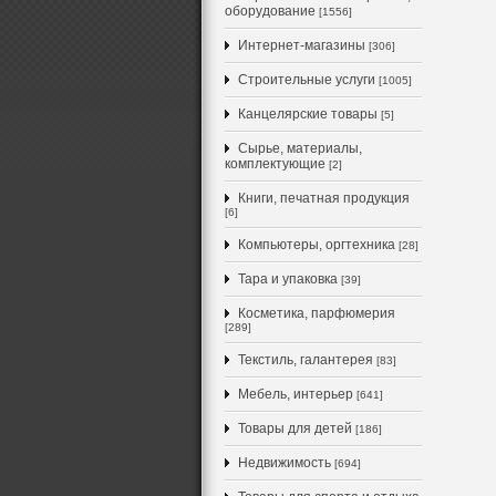
оборудование
[1556]
Интернет-магазины
[306]
Строительные услуги
[1005]
Канцелярские товары
[5]
Сырье, материалы,
комплектующие
[2]
Книги, печатная продукция
[6]
Компьютеры, оргтехника
[28]
Тара и упаковка
[39]
Косметика, парфюмерия
[289]
Текстиль, галантерея
[83]
Мебель, интерьер
[641]
Товары для детей
[186]
Недвижимость
[694]