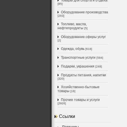
Товары для спорта и отдыха
[85]
Оборудование производства
[283]
Топливо, масла,
нефтепродукты
[5]
Оборудование сферы услуг
[2]
Одежда, обувь
[618]
Транспортные услуги
[584]
Подарки, украшения
[248]
Продукты питания, напитки
[320]
Хозяйственно-бытовые
товары
[16]
Прочие товары и услуги
[2926]
Ссылки