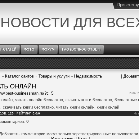
Приветств
 НОВОСТИ ДЛЯ ВСЕ
Г СТАТЕЙ
ФОТО
ФОРУМ
FAQ (ВОПРОС/ОТВЕТ)
я
»
Каталог сайтов
»
Товары и услуги
»
Недвижимость
[
Добавит
АТЬ ОНЛАЙН
www.best-businessman.ru/?c=5
23.07.2
онлайн, читать онлайн бесплатно, скачать книги бесплатно, бесплатные 
, скачивать книги бесплатно, читать книги онлайн, книги онлай
ДОВ
:
125
|
РЕЙТИНГ
:
0.0
/
0
комментариев
:
0
Добавлять комментарии могут только зарегистрированные пользователи
[
Регистрация
|
Вход
]