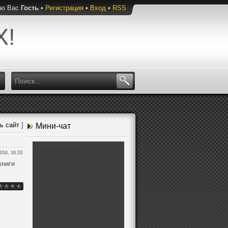
ую Вас
Гость
•
Регистрация
•
Вход
•
RSS
Х!
ь сайт
]
Мини-чат
016, 16:33
книги
.