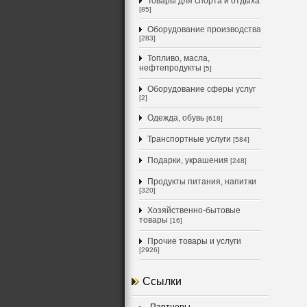
Товары для спорта и отдыха
[85]
Оборудование производства
[283]
Топливо, масла,
нефтепродукты
[5]
Оборудование сферы услуг
[2]
Одежда, обувь
[618]
Транспортные услуги
[584]
Подарки, украшения
[248]
Продукты питания, напитки
[320]
Хозяйственно-бытовые
товары
[16]
Прочие товары и услуги
[2926]
Ссылки