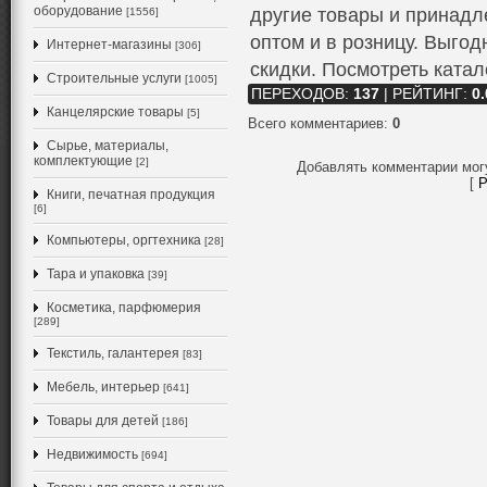
оборудование
другие товары и принад
[1556]
оптом и в розницу. Выго
Интернет-магазины
[306]
скидки. Посмотреть ката
Строительные услуги
[1005]
ПЕРЕХОДОВ
:
137
|
РЕЙТИНГ
:
0.
Канцелярские товары
[5]
Всего комментариев
:
0
Сырье, материалы,
комплектующие
[2]
Добавлять комментарии мог
[
Р
Книги, печатная продукция
[6]
Компьютеры, оргтехника
[28]
Тара и упаковка
[39]
Косметика, парфюмерия
[289]
Текстиль, галантерея
[83]
Мебель, интерьер
[641]
Товары для детей
[186]
Недвижимость
[694]