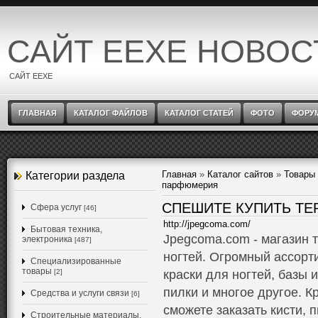
САЙТ EEXE НОВОС
САЙТ EEXE
ГЛАВНАЯ
КАТАЛОГ ФАЙЛОВ
КАТАЛОГ СТАТЕЙ
ФОТО
ФОРУ
Главная
»
Каталог сайтов
»
Товары 
Категории раздела
парфюмерия
СПЕШИТЕ КУПИТЬ ТЕ
Cфера услуг
[46]
http://jpegcoma.com/
Бытовая техника,
Jpegcoma.com - магазин 
электроника
[487]
ногтей. Огромный ассорт
Специализированные
товары
[2]
краски для ногтей, базы 
пилки и многое другое. К
Средства и услуги связи
[6]
сможете заказать кисти, 
Строительные материалы,