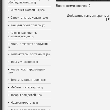
оборудование
[1556]
Всего комментариев
:
0
Интернет-магазины
[306]
Добавлять комментарии мог
Строительные услуги
[1005]
[
Р
Канцелярские товары
[5]
Сырье, материалы,
комплектующие
[2]
Книги, печатная продукция
[6]
Компьютеры, оргтехника
[28]
Тара и упаковка
[39]
Косметика, парфюмерия
[289]
Текстиль, галантерея
[83]
Мебель, интерьер
[641]
Товары для детей
[186]
Недвижимость
[694]