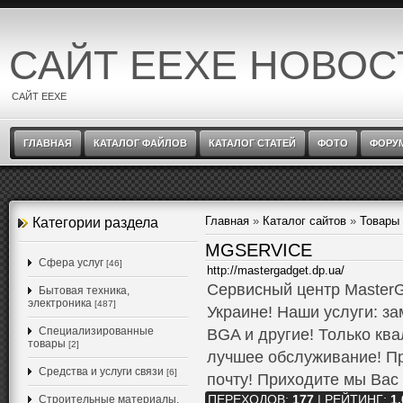
САЙТ EEXE НОВОС
САЙТ EEXE
ГЛАВНАЯ
КАТАЛОГ ФАЙЛОВ
КАТАЛОГ СТАТЕЙ
ФОТО
ФОРУ
Главная
»
Каталог сайтов
»
Товары 
Категории раздела
MGSERVICE
Cфера услуг
[46]
http://mastergadget.dp.ua/
Сервисный центр MasterG
Бытовая техника,
электроника
[487]
Украине! Наши услуги: за
Специализированные
BGA и другие! Только кв
товары
[2]
лучшее обслуживание! П
Средства и услуги связи
[6]
почту! Приходите мы Вас
Строительные материалы,
ПЕРЕХОДОВ
:
177
|
РЕЙТИНГ
:
1.