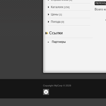
ПЕРЕХО
Каталоги
[156]
Всего 
Цены
[1]
Погода
[0]
Ссылки
Партнеры
Copyright MyCorp © 2026