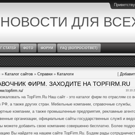
Приветств
 НОВОСТИ ДЛЯ ВСЕ
Г СТАТЕЙ
ФОТО
ФОРУМ
FAQ (ВОПРОС/ОТВЕТ)
я
»
Каталог сайтов
»
Справки
»
Каталоги
[
Добавит
АВОЧНИК ФИРМ. ЗАХОДИТЕ НА TOPFIRM.RU
ww.topfirm.ru/
10.10.2
пожаловать на TopFirm.Ru Наш сайт - это каталог фирм по отраслям со в
в РФ, а также других стран. Мебельные компании, справочные службы,
ортные компании, а также промышленные предприятия, рекламные агентс
венные организации, официальные сайты государственных служб и ведо
Вы можете добавить свою компанию совершенно бесплатно. Более подр
ацию Вы найдете на нашем сайте TopFirm.Ru. Будем рады сотрудничест