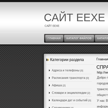
САЙТ EEXE
САЙТ EEXE
ГЛАВНАЯ
КАТАЛОГ ФАЙЛОВ
КАТАЛО
Главна
Категории раздела
СПР
Адреса и телефоны
[0]
http://w
Добро 
Расписания транспорта
[0]
городо
Афиша
[2]
трансп
Словари и энциклопедии
[2]
общест
Календари дат и событий
У нас 
[0]
информ
Справочники
[4]