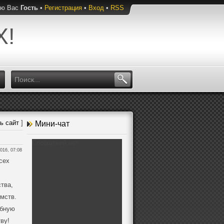
ую Вас
Гость
•
Регистрация
•
Вход
•
RSS
Х!
ь сайт
]
Мини-чат
016, 07:08
сех
тва,
мств.
обную
ву!