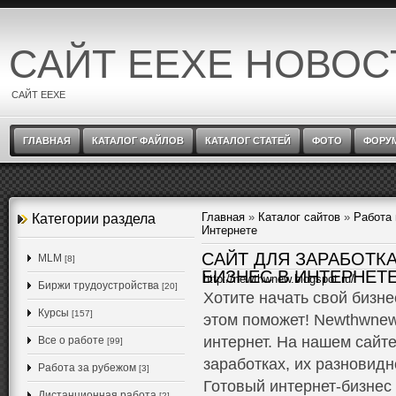
САЙТ EEXE НОВОС
САЙТ EEXE
ГЛАВНАЯ
КАТАЛОГ ФАЙЛОВ
КАТАЛОГ СТАТЕЙ
ФОТО
ФОРУ
Главная
»
Каталог сайтов
»
Работа 
Категории раздела
Интернете
САЙТ ДЛЯ ЗАРАБОТКА
MLM
[8]
БИЗНЕС В ИНТЕРНЕТЕ
http://newthwnew.blogspot.ru/
Биржи трудоустройства
[20]
Хотите начать свой бизне
Курсы
[157]
этом поможет! Newthwnew.b
интернет. На нашем сайте
Все о работе
[99]
заработках, их разновид
Работа за рубежом
[3]
Готовый интернет-бизнес
Дистанционная работа
[2]