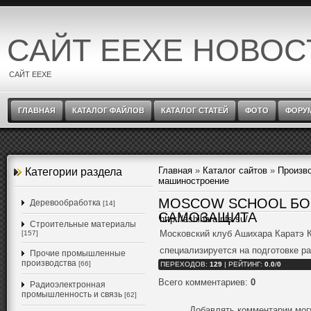
САЙТ EEXE НОВОС
САЙТ EEXE
ГЛАВНАЯ
КАТАЛОГ ФАЙЛОВ
КАТАЛОГ СТАТЕЙ
ФОТО
ФОРУ
Главная
»
Каталог сайтов
»
Произв
Категории раздела
машиностроение
MOSCOW SCHOOL БОЕ
Деревообработка
[14]
САМОЗАЩИТА
http://ashihara.nfs.su/
Строительные материалы
Московский клуб Ашихара Каратэ К
[157]
специализируется на подготовке р
Прочие промышленные
производства
[66]
ПЕРЕХОДОВ
:
129
|
РЕЙТИНГ
:
0.0
/
0
Всего комментариев
:
0
Радиоэлектронная
промышленность и связь
[62]
Добавлять комментарии мог