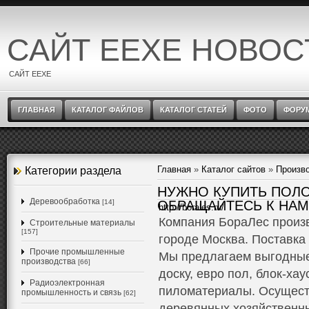
САЙТ EEXE НОВОС
САЙТ EEXE
ГЛАВНАЯ
КАТАЛОГ ФАЙЛОВ
КАТАЛОГ СТАТЕЙ
ФОТО
ФОРУ
Главная
»
Каталог сайтов
»
Произв
Категории раздела
НУЖНО КУПИТЬ ПОЛ
Деревообработка
[14]
ОБРАЩАЙТЕСЬ К НАМ
http://borales.ru/
Компания БораЛес произ
Строительные материалы
[157]
городе Москва. Поставка
Прочие промышленные
Мы предлагаем выгодные
производства
[66]
доску, евро пол, блок-хау
Радиоэлектронная
пиломатериалы. Осущест
промышленность и связь
[62]
деревянных хозяйственны