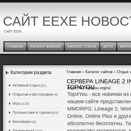
САЙТ EEXE НОВОС
САЙТ EEXE
ГЛАВНАЯ
КАТАЛОГ ФАЙЛОВ
КАТАЛОГ СТАТЕЙ
ФОТО
ФОРУ
Главная
»
Каталог сайтов
»
Отдых 
Категории раздела
СЕРВЕРА LINEAGE 2 
Активный отдых
[21]
TOP4YOU.
https://la2.top4you.org/ru/
Top4You - все новинки из
Открытки и фотографии
[4]
нашем сайте представле
Игры
[123]
MMORPG: Lineage 2, World 
Путешествия и туризм
[625]
Online, Online Plus и дру
Кино/видео
[6]
абсолютно бесплатны. Та
количество материалов, 
Развлечения
[224]