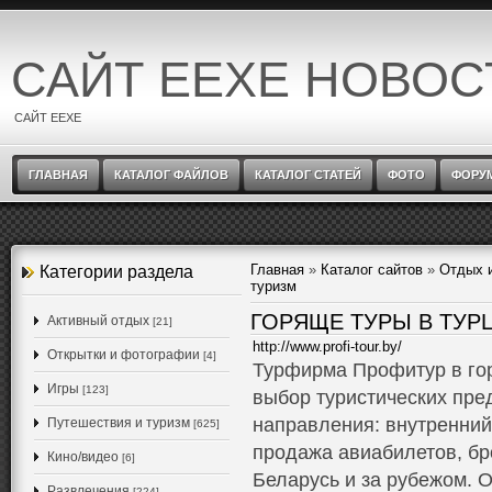
САЙТ EEXE НОВОС
САЙТ EEXE
ГЛАВНАЯ
КАТАЛОГ ФАЙЛОВ
КАТАЛОГ СТАТЕЙ
ФОТО
ФОРУ
Главная
»
Каталог сайтов
»
Отдых 
Категории раздела
туризм
ГОРЯЩЕ ТУРЫ В ТУР
Активный отдых
[21]
http://www.profi-tour.by/
Открытки и фотографии
[4]
Турфирма Профитур в го
Игры
[123]
выбор туристических пре
направления: внутренний 
Путешествия и туризм
[625]
продажа авиабилетов, бр
Кино/видео
[6]
Беларусь и за рубежом. 
Развлечения
[224]