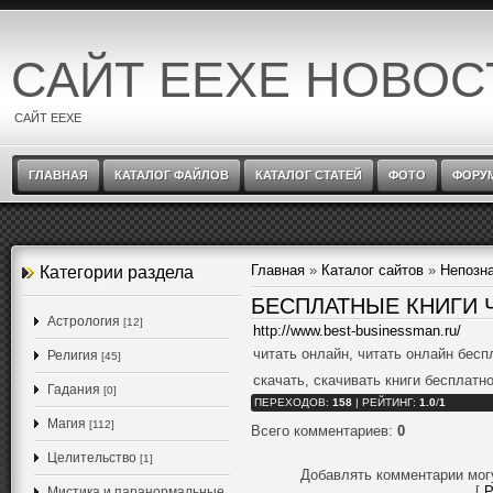
САЙТ EEXE НОВОС
САЙТ EEXE
ГЛАВНАЯ
КАТАЛОГ ФАЙЛОВ
КАТАЛОГ СТАТЕЙ
ФОТО
ФОРУ
Главная
»
Каталог сайтов
»
Непозн
Категории раздела
БЕСПЛАТНЫЕ КНИГИ 
Астрология
[12]
http://www.best-businessman.ru/
читать онлайн, читать онлайн бесп
Религия
[45]
скачать, скачивать книги бесплатно
Гадания
[0]
ПЕРЕХОДОВ
:
158
|
РЕЙТИНГ
:
1.0
/
1
Магия
[112]
Всего комментариев
:
0
Целительство
[1]
Добавлять комментарии мог
[
Р
Мистика и паранормальные