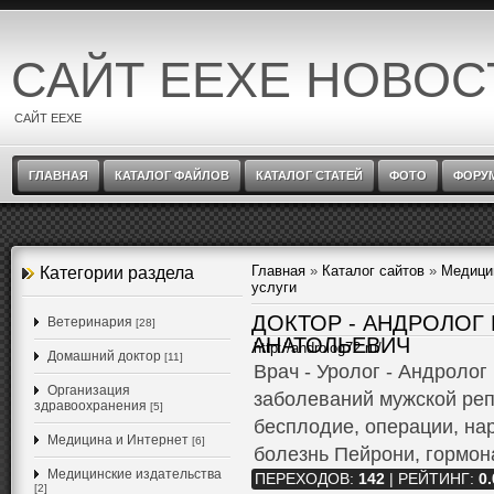
САЙТ EEXE НОВОС
САЙТ EEXE
ГЛАВНАЯ
КАТАЛОГ ФАЙЛОВ
КАТАЛОГ СТАТЕЙ
ФОТО
ФОРУ
Главная
»
Каталог сайтов
»
Медици
Категории раздела
услуги
ДОКТОР - АНДРОЛОГ
Ветеринария
[28]
АНАТОЛЬЕВИЧ
http://androlog72.ru/
Домашний доктор
[11]
Врач - Уролог - Андролог
Организация
заболеваний мужской реп
здравоохранения
[5]
бесплодие, операции, на
Медицина и Интернет
[6]
болезнь Пейрони, гормон
Медицинские издательства
ПЕРЕХОДОВ
:
142
|
РЕЙТИНГ
:
0.
[2]