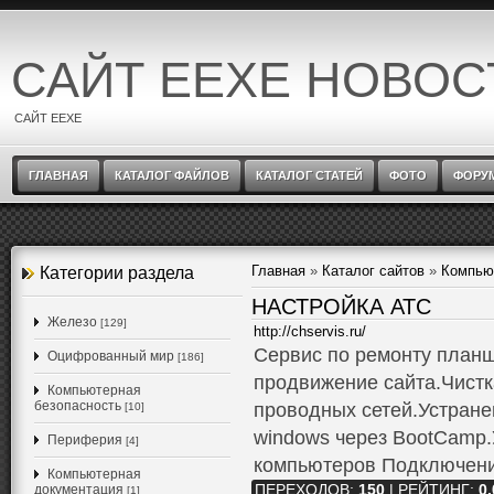
САЙТ EEXE НОВОС
САЙТ EEXE
ГЛАВНАЯ
КАТАЛОГ ФАЙЛОВ
КАТАЛОГ СТАТЕЙ
ФОТО
ФОРУ
Главная
»
Каталог сайтов
»
Компью
Категории раздела
НАСТРОЙКА АТС
Железо
[129]
http://chservis.ru/
Сервис по ремонту планш
Оцифрованный мир
[186]
продвижение сайта.Чист
Компьютерная
безопасность
проводных сетей.Устране
[10]
windows через BootCamp
Периферия
[4]
компьютеров Подключение
Компьютерная
документация
ПЕРЕХОДОВ
:
150
|
РЕЙТИНГ
:
0.
[1]