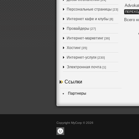
Advokat
Персональные страницы
[23]
ПЕРЕХО
Интернет кафе и клубы
[8]
Всего 
Провайдеры
[27]
Интернет-маркетинг
[36]
Хостинг
[35]
Интернет-услуги
[230]
Электронная почта
[1]
Ссылки
Партнеры
Copyright MyCorp © 2026