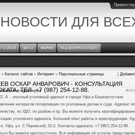
Приветств
 НОВОСТИ ДЛЯ ВСЕ
Г СТАТЕЙ
ФОТО
ФОРУМ
FAQ (ВОПРОС/ОТВЕТ)
я
»
Каталог сайтов
»
Интернет
»
Персональные страницы
[
Добавит
ЕЕВ ОСКАР АНВАРОВИЧ - КОНСУЛЬТАЦИЯ
КАТА. ТЕЛ. +7 (987) 254-12-88.
www.advokat-ugolovny.ru/
08.12.2
О. А. - опытный уголовный адвокат в городе Уфа и Башкортостане.
авление интересов потерпевших по уголовным делам в суде. Адвокат по
ичеству, по УДО, по разбою и пр. Вы можете получить квалифицирован
ьтацию уголовного адвоката. Большой опыт работы в юриспруденции. Ад
а: Уфа, ул. С.Перовской, 52-2. Контакты адвоката: +7 (987) 254-12-88.
ться Вы можете круглосуточно. Вся информация об услугах представле