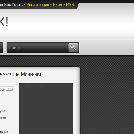
ую Вас
Гость
•
Регистрация
•
Вход
•
RSS
Х!
ь сайт
]
Мини-чат
016, 15:27
ную
рес
на на