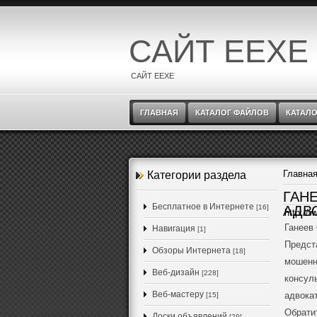
САЙТ EEXE
САЙТ EEXE
ГЛАВНАЯ
КАТАЛОГ ФАЙЛОВ
КАТАЛО
Главна
Категории раздела
ГАН
Бесплатное в Интернете
[16]
АДВО
http://
Ганеев 
Навигация
[1]
Предст
Обзоры Интернета
[18]
мошенн
Веб-дизайн
[228]
консул
Веб-мастеру
адвокат
[15]
Обрати
Доски объявлений
[29]