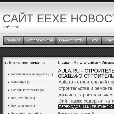
САЙТ EEXE НОВОС
САЙТ EEXE
ГЛАВНАЯ
КАТАЛОГ ФАЙЛОВ
КАТАЛОГ СТАТЕЙ
ФОТО
ФОРУ
Главная
»
Каталог сайтов
»
Интерн
Категории раздела
AULA.RU - СТРОИТЕ
Бесплатное в Интернете
[16]
СТАТЬИ О СТРОИТЕЛ
http://aula.ru/
Aula.ru - строительный п
Навигация
[1]
строительстве и ремонте
Обзоры Интернета
[18]
дизайне, строительных ма
Веб-дизайн
[228]
Сайт также содержит кат
Веб-мастеру
[15]
ПЕРЕХОДОВ
:
136
|
РЕЙТИНГ
:
0.
Всего комментариев
:
0
Доски объявлений
[29]