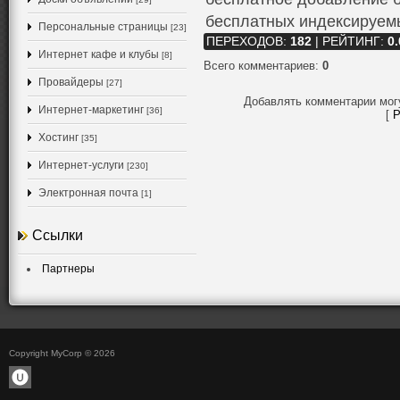
бесплатных индексируем
Персональные страницы
[23]
ПЕРЕХОДОВ
:
182
|
РЕЙТИНГ
:
0.
Интернет кафе и клубы
[8]
Всего комментариев
:
0
Провайдеры
[27]
Добавлять комментарии мог
Интернет-маркетинг
[36]
[
Р
Хостинг
[35]
Интернет-услуги
[230]
Электронная почта
[1]
Ссылки
Партнеры
Copyright MyCorp © 2026