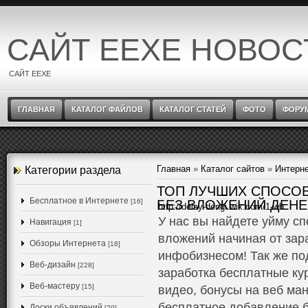
САЙТ EEXE НОВОС
САЙТ EEXE
ГЛАВНАЯ
КАТАЛОГ ФАЙЛОВ
КАТАЛОГ СТАТЕЙ
ФОТО
ФОРУ
Главная
»
Каталог сайтов
»
Интерн
Категории раздела
ТОП ЛУЧШИХ СПОСОБ
Бесплатное в Интернете
[16]
БЕЗ ВЛОЖЕНИЙ ДЕНЕ
http://delay-dengi.wix.com/1-wb
У нас вы найдете уйму сп
Навигация
[1]
вложений начиная от зар
Обзоры Интернета
[18]
инфобизнесом! Так же по
Веб-дизайн
[228]
заработка бесплатные кур
Веб-мастеру
[15]
видео, бонусы на веб ман
бесплатное добавление б
Доски объявлений
[29]