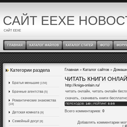
САЙТ EEXE НОВОС
САЙТ EEXE
ГЛАВНАЯ
КАТАЛОГ ФАЙЛОВ
КАТАЛОГ СТАТЕЙ
ФОТО
ФОРУ
Главная
»
Каталог сайтов
»
Домашн
Категории раздела
ЧИТАТЬ КНИГИ ОНЛА
Братья меньшие
[156]
http://kniga-onlain.ru/
читать онлайн, читать онлайн бесп
Брачные агентства
[5]
скачать, скачивать книги бесплатно
Романтические знакомства
ПЕРЕХОДОВ
:
140
|
РЕЙТИНГ
:
0.0
/
0
[18]
Всего комментариев
:
0
Детская комната
[9]
Семейный досуг
[8]
Добавлять комментарии мог
[
Р