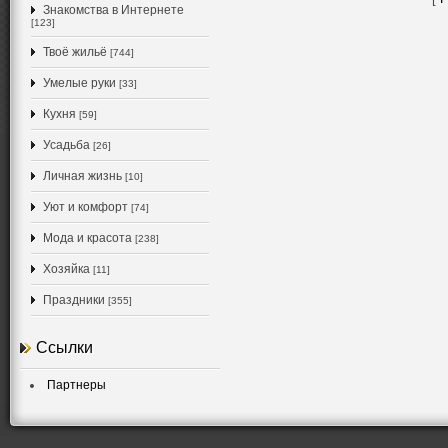
Знакомства в Интернете
[123]
Твоё жильё
[744]
Умелые руки
[33]
Кухня
[59]
Усадьба
[26]
Личная жизнь
[10]
Уют и комфорт
[74]
Мода и красота
[238]
Хозяйка
[11]
Праздники
[355]
Ссылки
Партнеры