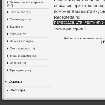
Знакомства в Интернете
описание приготовления,
[123]
поможет Вам найти вкусн
Твоё жильё
[744]
Recepteda.ru!
Умелые руки
[33]
ПЕРЕХОДОВ
:
175
|
РЕЙТИНГ
:
0.
Кухня
[59]
Всего комментариев
:
0
Усадьба
[26]
Добавлять комментарии мог
Личная жизнь
[10]
[
Р
Уют и комфорт
[74]
Мода и красота
[238]
Хозяйка
[11]
Праздники
[355]
Ссылки
Партнеры