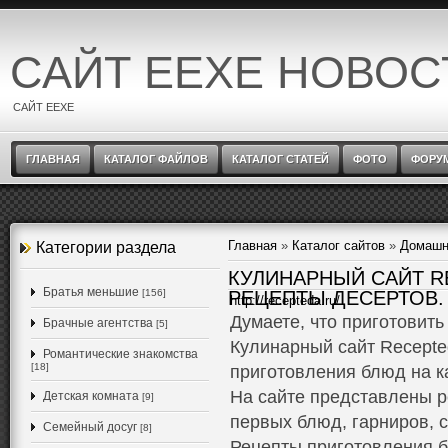
САЙТ EEXE НОВОС
САЙТ EEXE
ГЛАВНАЯ
КАТАЛОГ ФАЙЛОВ
КАТАЛОГ СТАТЕЙ
ФОТО
ФОРУ
Главная
»
Каталог сайтов
»
Домашн
Категории раздела
КУЛИНАРНЫЙ САЙТ R
Братья меньшие
[156]
РЕЦЕПТЫ ДЕСЕРТОВ.
http://recepteda.ru/
Думаете, что приготовит
Брачные агентства
[5]
Кулинарный сайт Recepte
Романтические знакомства
[18]
приготовления блюд на к
На сайте представлены р
Детская комната
[9]
первых блюд, гарниров, с
Семейный досуг
[8]
Рецепты приготовления б