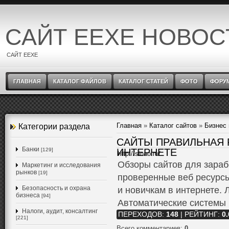
САЙТ EEXE НОВОС
САЙТ EEXE
ГЛАВНАЯ
КАТАЛОГ ФАЙЛОВ
КАТАЛОГ СТАТЕЙ
ФОТО
ФОРУ
Главная
»
Каталог сайтов
»
Бизнес
Категории раздела
САЙТЫ ПРАВИЛЬНАЯ 
Банки
[129]
ИНТЕРНЕТЕ
http://sinao.ru/
Обзоры сайтов для зараб
Маркетинг и исследования
рынков
[19]
проверенные веб ресурсы
Безопасность и охрана
и новичкам в интернете.
бизнеса
[94]
Автоматические системы 
Налоги, аудит, консалтинг
ПЕРЕХОДОВ
:
148
|
РЕЙТИНГ
:
0.
[221]
Всего комментариев
:
0