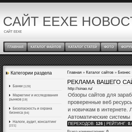
САЙТ EEXE НОВОС
САЙТ EEXE
ГЛАВНАЯ
КАТАЛОГ ФАЙЛОВ
КАТАЛОГ СТАТЕЙ
ФОТО
ФОРУ
Главная
»
Каталог сайтов
»
Бизнес
Категории раздела
РЕКЛАМА ВАШЕГО СА
Банки
[129]
http://sinao.ru/
Обзоры сайтов для зараб
Маркетинг и исследования
рынков
[19]
проверенные веб ресурсы
Безопасность и охрана
и новичкам в интернете.
бизнеса
[94]
Автоматические системы 
Налоги, аудит, консалтинг
ПЕРЕХОДОВ
:
126
|
РЕЙТИНГ
:
0.
[221]
Всего комментариев
:
0