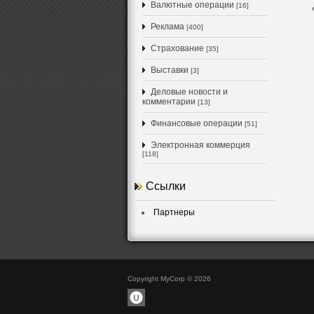
Валютные операции
[16]
Реклама
[400]
Страхование
[35]
Выставки
[3]
Деловые новости и
комментарии
[13]
Финансовые операции
[51]
Электронная коммерция
[118]
Ссылки
Партнеры
Copyright MyCorp © 2026