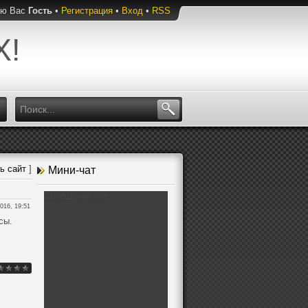
ую Вас
Гость
•
Регистрация
•
Вход
•
RSS
Х!
ь сайт
]
Мини-чат
016, 19:51
сы.