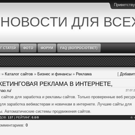
Приветств
 НОВОСТИ ДЛЯ ВСЕ
Г СТАТЕЙ
ФОТО
ФОРУМ
FAQ (ВОПРОС/ОТВЕТ)
я
»
Каталог сайтов
»
Бизнес и финансы
»
Реклама
[
Добавит
КЕТИНГОВАЯ РЕКЛАМА В ИНТЕРНЕТЕ,
inao.ru/
27.07.2
 сайтов для заработка и рекламы сайтов. Только проверенные веб ресур
для заработка вебмастерам и новичкам в интернете. Лучшие сайты для
ы. Автоматические системы продвижения сайтов.
ДОВ
:
137
|
РЕЙТИНГ
:
0.0
/
0
комментариев
:
0