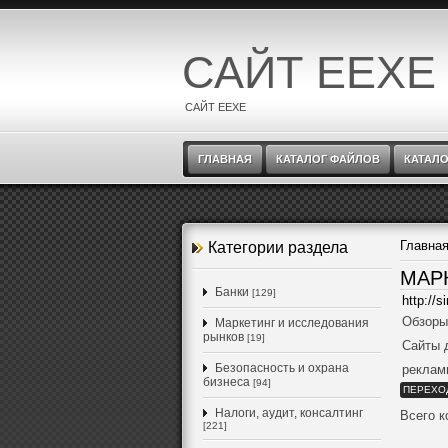
САЙТ EEXE
САЙТ EEXE
ГЛАВНАЯ
КАТАЛОГ ФАЙЛОВ
КАТАЛО
Главна
Категории раздела
МАР
Банки
[129]
http://s
Обзоры
Маркетинг и исследования
рынков
[19]
Сайты 
Безопасность и охрана
реклам
бизнеса
[94]
ПЕРЕХО
Налоги, аудит, консалтинг
Всего 
[221]