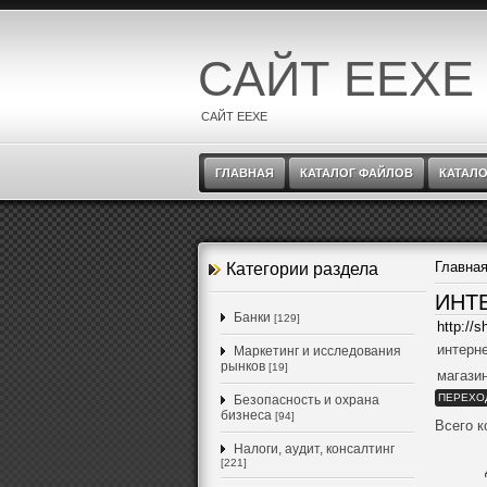
САЙТ EEXE
САЙТ EEXE
ГЛАВНАЯ
КАТАЛОГ ФАЙЛОВ
КАТАЛО
Главна
Категории раздела
ИНТ
Банки
[129]
http://s
интерн
Маркетинг и исследования
рынков
[19]
магази
ПЕРЕХО
Безопасность и охрана
бизнеса
[94]
Всего 
Налоги, аудит, консалтинг
[221]