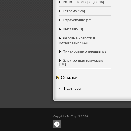
Валютные операции
[16]
Реклама
[400]
Страхование
[35]
Выставки
[3]
Деловые новости и
комментарии
[13]
Финансовые операции
[51]
Электронная коммерция
[118]
Ссылки
Партнеры
Copyright MyCorp © 2026