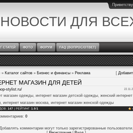
Приветств
 НОВОСТИ ДЛЯ ВСЕ
Г СТАТЕЙ
ФОТО
ФОРУМ
FAQ (ВОПРОС/ОТВЕТ)
я
»
Каталог сайтов
»
Бизнес и финансы
»
Реклама
[
Добавит
ЕРНЕТ МАГАЗИН ДЛЯ ДЕТЕЙ
hop-stylist.ru/
22.11.
ет магазин одежды, интернет магазин детской одежды, женский интернет
н, интернет магазин москва, интернет магазин женской одежды
ДОВ
:
147
|
РЕЙТИНГ
:
1.0
/
1
комментариев
:
0
Добавлять комментарии могут только зарегистрированные пользователи
[
Регистрация
|
Вход
]