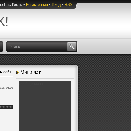
ую Вас
Гость
•
Регистрация
•
Вход
•
RSS
Х!
ь сайт
]
Мини-чат
2016, 04:36
.