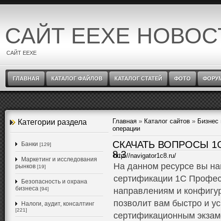
САЙТ EEXE НОВОС
САЙТ EEXE
ГЛАВНАЯ
КАТАЛОГ ФАЙЛОВ
КАТАЛОГ СТАТЕЙ
ФОТО
ФОРУ
Главная
»
Каталог сайтов
»
Бизнес
Категории раздела
операции
СКАЧАТЬ ВОПРОСЫ 1
Банки
[129]
8.3
http://navigator1c8.ru/
Маркетинг и исследования
На данном ресурсе вы на
рынков
[19]
сертификации 1С Профес
Безопасность и охрана
бизнеса
[94]
направлениям и конфигу
позволит вам быстро и у
Налоги, аудит, консалтинг
[221]
сертификационным экзам