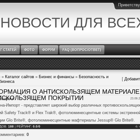
Приветств
 НОВОСТИ ДЛЯ ВСЕ
Г СТАТЕЙ
ФОТО
ФОРУМ
FAQ (ВОПРОС/ОТВЕТ)
я
»
Каталог сайтов
»
Бизнес и финансы
»
Безопасность и
[
Добавит
бизнеса
ОРМАЦИЯ О АНТИСКОЛЬЗЯЩЕМ МАТЕРИАЛЕ
ИСКОЛЬЗЯЩЕМ ПОКРЫТИИ
essup.ru/
23.09.2
на-Импорт - представляет широкий выбор различных противоскользящи
ий Safety Track® и Flex Trak®, фотолюминесцентные системы экстренно
ции Glo Brite®, фотолюминесцентные мафтериалы Jessup® Glo Brite®.
ДОВ
:
188
|
РЕЙТИНГ
:
0.0
/
0
комментариев
:
0