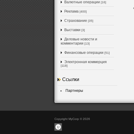
Валютные операции
[16]
Реклама
[400]
Страхование
[35]
Выставки
[3]
Деловые новости и
комментарии
[13]
Финансовые операции
[51]
Электронная коммерция
[118]
Ссылки
Партнеры
Copyright MyCorp © 2026