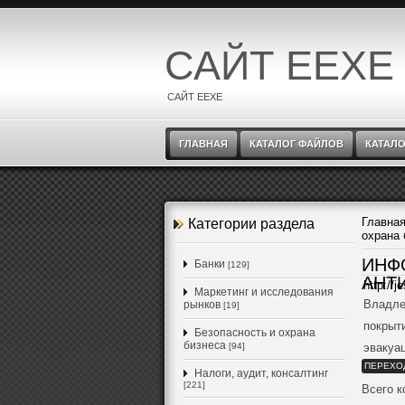
САЙТ EEXE
САЙТ EEXE
ГЛАВНАЯ
КАТАЛОГ ФАЙЛОВ
КАТАЛО
Главна
Категории раздела
охрана 
ИНФ
Банки
[129]
АНТ
http://j
Маркетинг и исследования
Владле
рынков
[19]
покрыт
Безопасность и охрана
бизнеса
[94]
эвакуа
ПЕРЕХО
Налоги, аудит, консалтинг
[221]
Всего 