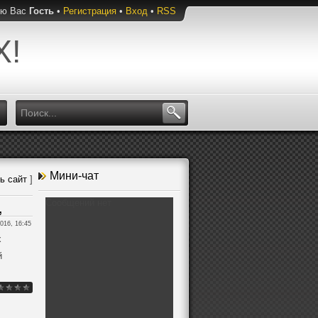
ую Вас
Гость
•
Регистрация
•
Вход
•
RSS
Х!
Мини-чат
ь сайт
]
,
016, 16:45
х
й