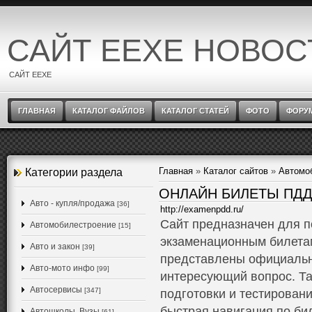
САЙТ EEXE НОВОС
САЙТ EEXE
ГЛАВНАЯ
КАТАЛОГ ФАЙЛОВ
КАТАЛОГ СТАТЕЙ
ФОТО
ФОРУ
Главная
»
Каталог сайтов
»
Автомо
Категории раздела
ОНЛАЙН БИЛЕТЫ ПДД
Авто - купля/продажа
[36]
http://examenpdd.ru/
Сайт предназначен для п
Автомобилестроение
[15]
экзаменационным билетам
Авто и закон
[39]
представлены официальн
Авто-мото инфо
[99]
интересующий вопрос. Т
Автосервисы
[347]
подготовки и тестирован
быстрая навигация по би
Автошколы, Вузы
[61]