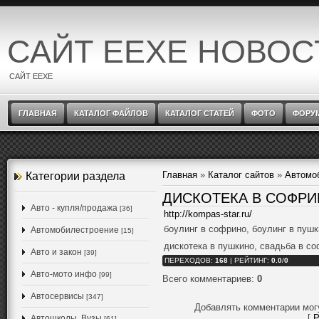
САЙТ EEXE НОВОС
САЙТ EEXE
ГЛАВНАЯ
КАТАЛОГ ФАЙЛОВ
КАТАЛОГ СТАТЕЙ
ФОТО
ФОРУ
Главная
»
Каталог сайтов
»
Автомо
Категории раздела
ДИСКОТЕКА В СОФР
Авто - купля/продажа
[36]
http://kompas-star.ru/
боулинг в софрино, боулинг в пушк
Автомобилестроение
[15]
дискотека в пушкино, свадьба в с
Авто и закон
[39]
ПЕРЕХОДОВ
:
168
|
РЕЙТИНГ
:
0.0
/
0
Авто-мото инфо
[99]
Всего комментариев
:
0
Автосервисы
[347]
Добавлять комментарии мог
[
Р
Автошколы, Вузы
[61]