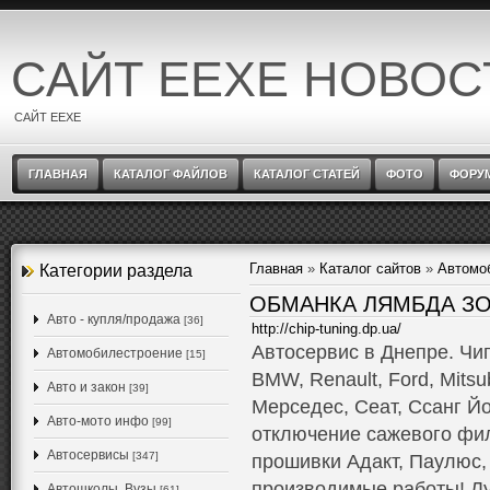
САЙТ EEXE НОВОС
САЙТ EEXE
ГЛАВНАЯ
КАТАЛОГ ФАЙЛОВ
КАТАЛОГ СТАТЕЙ
ФОТО
ФОРУ
Главная
»
Каталог сайтов
»
Автомо
Категории раздела
ОБМАНКА ЛЯМБДА ЗО
Авто - купля/продажа
[36]
http://chip-tuning.dp.ua/
Автосервис в Днепре. Чи
Автомобилестроение
[15]
BMW, Renault, Ford, Mitsub
Авто и закон
[39]
Мерседес, Сеат, Ссанг Й
Авто-мото инфо
[99]
отключение сажевого фи
Автосервисы
[347]
прошивки Адакт, Паулюс,
производимые работы! Л
Автошколы, Вузы
[61]